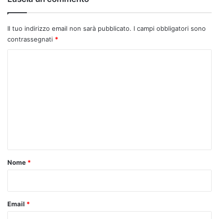
Il tuo indirizzo email non sarà pubblicato.
I campi obbligatori sono
contrassegnati
*
C
o
m
m
e
n
t
o
Nome
*
*
Email
*