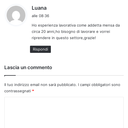
h
Luana
a
alle 08:36
d
Ho esperienza lavorativa come addetta mensa da
e
circa 20 anni,ho bisogno di lavorare e vorrei
t
riprendere in questo settore,grazie!
t
o
Rispondi
:
Lascia un commento
Il tuo indirizzo email non sarà pubblicato.
I campi obbligatori sono
contrassegnati
*
C
o
m
m