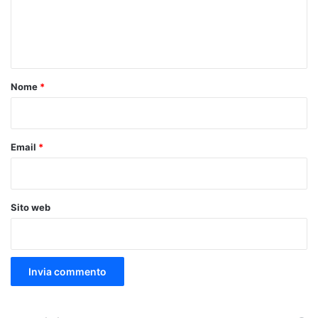
e
n
t
o
Nome
*
*
Email
*
Sito web