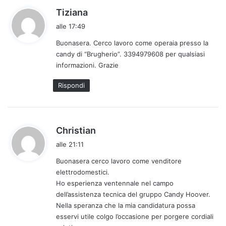
h
Tiziana
a
alle 17:49
d
Buonasera. Cerco lavoro come operaia presso la
e
candy di “Brugherio”. 3394979608 per qualsiasi
t
informazioni. Grazie
t
o
Rispondi
:
h
Christian
a
alle 21:11
d
Buonasera cerco lavoro come venditore
e
elettrodomestici.
t
Ho esperienza ventennale nel campo
t
dell’assistenza tecnica del gruppo Candy Hoover.
o
Nella speranza che la mia candidatura possa
:
esservi utile colgo l’occasione per porgere cordiali