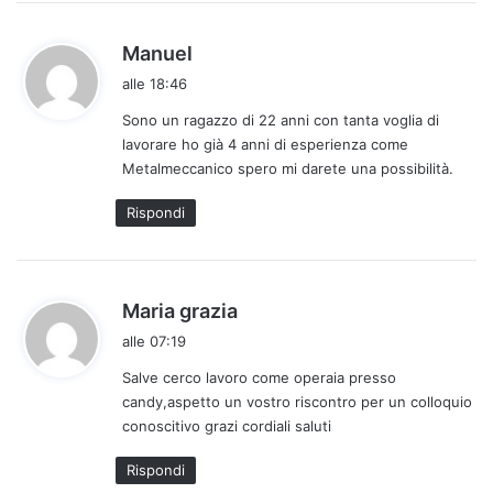
h
Manuel
a
alle 18:46
d
Sono un ragazzo di 22 anni con tanta voglia di
e
lavorare ho già 4 anni di esperienza come
t
Metalmeccanico spero mi darete una possibilità.
t
o
Rispondi
:
h
Maria grazia
a
alle 07:19
d
Salve cerco lavoro come operaia presso
e
candy,aspetto un vostro riscontro per un colloquio
t
conoscitivo grazi cordiali saluti
t
o
Rispondi
: