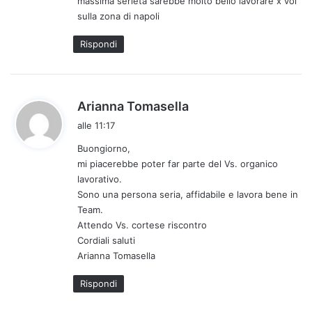
massima serietà sarebbe molto bello lavorare x voi
t
sulla zona di napoli
o
:
Rispondi
h
Arianna Tomasella
a
alle 11:17
d
Buongiorno,
e
mi piacerebbe poter far parte del Vs. organico
t
lavorativo.
t
Sono una persona seria, affidabile e lavora bene in
o
Team.
:
Attendo Vs. cortese riscontro
Cordiali saluti
Arianna Tomasella
Rispondi