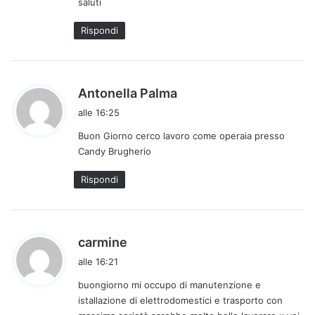
saluti
Rispondi
h
Antonella Palma
a
alle 16:25
d
Buon Giorno cerco lavoro come operaia presso
e
Candy Brugherio
t
t
Rispondi
o
:
h
carmine
a
alle 16:21
d
buongiorno mi occupo di manutenzione e
e
istallazione di elettrodomestici e trasporto con
t