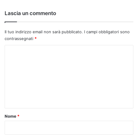
Lascia un commento
Il tuo indirizzo email non sarà pubblicato.
I campi obbligatori sono
contrassegnati
*
C
o
m
m
e
n
t
o
Nome
*
*