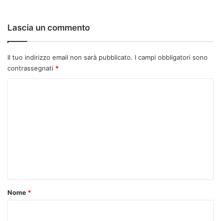
Lascia un commento
Il tuo indirizzo email non sarà pubblicato.
I campi obbligatori sono
contrassegnati
*
C
o
m
m
e
n
t
o
Nome
*
*