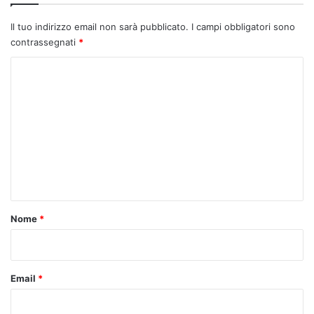
Il tuo indirizzo email non sarà pubblicato.
I campi obbligatori sono
contrassegnati
*
C
o
m
m
e
n
t
o
Nome
*
*
Email
*