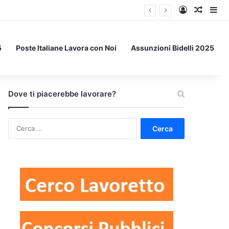
Accedi
Un art
Bar
5
Poste Italiane Lavora con Noi
Assunzioni Bidelli 2025
Dove ti piacerebbe lavorare?
Ricerca
per: