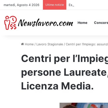
martedì, Agosto 4 2026
Ultime notizie
Essere Pagati per Stare a 
Home
Concors
Home
/
Lavoro Stagionale
/
Centri per l’Impiego: assun
Centri per l’Impie
persone Laureate
Licenza Media.