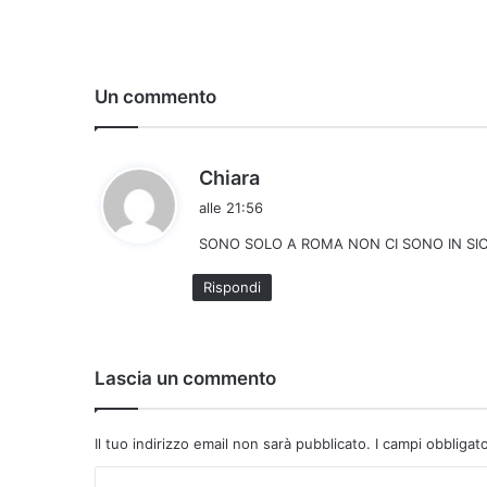
Un commento
h
Chiara
a
alle 21:56
d
SONO SOLO A ROMA NON CI SONO IN SIC
e
t
Rispondi
t
o
:
Lascia un commento
Il tuo indirizzo email non sarà pubblicato.
I campi obbligat
C