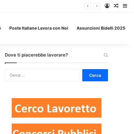
Accedi
Un art
Bar
5
Poste Italiane Lavora con Noi
Assunzioni Bidelli 2025
Dove ti piacerebbe lavorare?
Ricerca
per: