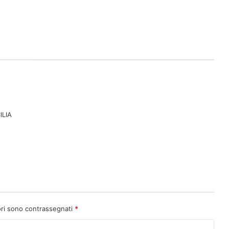
ILIA
ori sono contrassegnati
*