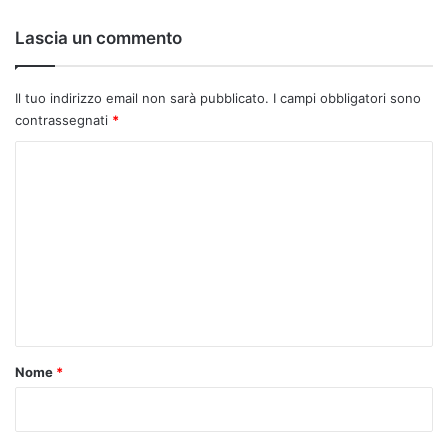
Lascia un commento
Il tuo indirizzo email non sarà pubblicato.
I campi obbligatori sono
contrassegnati
*
C
o
m
m
e
n
t
o
Nome
*
*