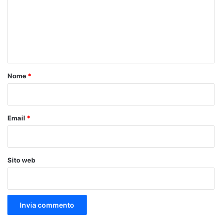
m
e
n
t
o
Nome
*
*
Email
*
Sito web