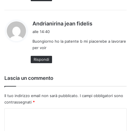
o
:
h
Andrianirina jean fidelis
a
alle 14:40
d
Buongiorno ho la patente b mi piacerebe a lavorare
e
per voir
t
t
Rispondi
o
:
Lascia un commento
Il tuo indirizzo email non sarà pubblicato.
I campi obbligatori sono
contrassegnati
*
C
o
m