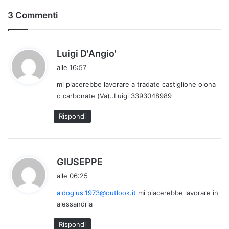
3 Commenti
h
Luigi D'Angio'
a
alle 16:57
d
mi piacerebbe lavorare a tradate castiglione olona
e
o carbonate (Va)..Luigi 3393048989
t
t
Rispondi
o
:
h
GIUSEPPE
a
alle 06:25
d
aldogiusi1973@outlook.it
mi piacerebbe lavorare in
e
alessandria
t
t
Rispondi