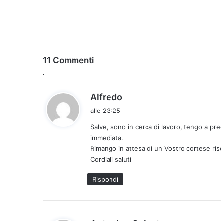
11 Commenti
h
Alfredo
a
alle 23:25
d
Salve, sono in cerca di lavoro, tengo a prec
e
immediata.
t
Rimango in attesa di un Vostro cortese ris
t
Cordiali saluti
o
:
Rispondi