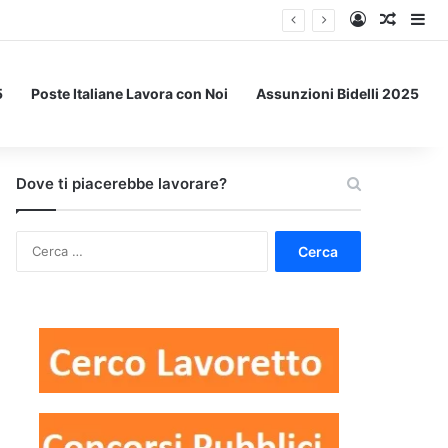
Accedi
Un art
Bar
5
Poste Italiane Lavora con Noi
Assunzioni Bidelli 2025
Dove ti piacerebbe lavorare?
Ricerca
per: