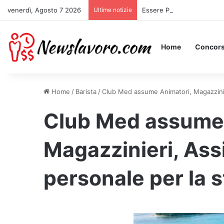
venerdì, Agosto 7 2026
Ultime notizie
Essere Pagati per Stare a 
Home
Concors
Home
/
Barista
/
Club Med assume Animatori, Magazzinier
Club Med assume 
Magazzinieri, Assi
personale per la 