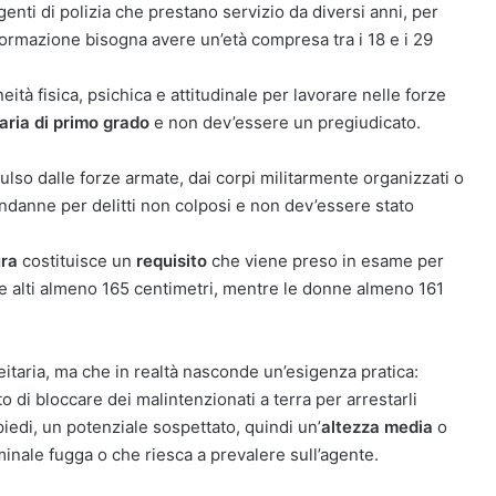
agenti di polizia che prestano servizio da diversi anni, per
 formazione bisogna avere un’età compresa tra i 18 e i 29
eità fisica, psichica e attitudinale per lavorare nelle forze
aria di primo grado
e non dev’essere un pregiudicato.
lso dalle forze armate, dai corpi militarmente organizzati o
condanne per delitti non colposi e non dev’essere stato
ura
costituisce un
requisito
che viene preso in esame per
ere alti almeno 165 centimetri, mentre le donne almeno 161
leitaria, ma che in realtà nasconde un’esigenza pratica:
o di bloccare dei malintenzionati a terra per arrestarli
edi, un potenziale sospettato, quindi un’
altezza media
o
inale fugga o che riesca a prevalere sull’agente.