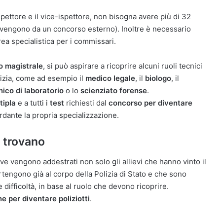
spettore e il vice-ispettore, non bisogna avere più di 32
rovengono da un concorso esterno). Inoltre è necessario
urea specialistica per i commissari.
 o magistrale
, si può aspirare a ricoprire alcuni ruoli tecnici
lizia, come ad esempio il
medico legale
, il
biologo
, il
nico di laboratorio
o lo
scienziato forense
.
tipla
e a tutti i
test
richiesti dal
concorso per diventare
dante la propria specializzazione.
i trovano
ove vengono addestrati non solo gli allievi che hanno vinto il
tengono già al corpo della Polizia di Stato e che sono
e difficoltà, in base al ruolo che devono ricoprire.
e per diventare poliziotti
.