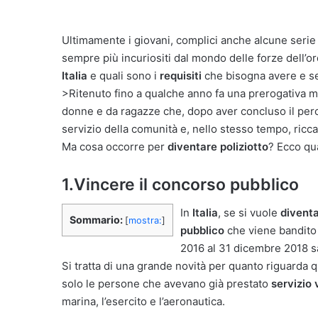
Ultimamente i giovani, complici anche alcune seri
sempre più incuriositi dal mondo delle forze dell’
Italia
e quali sono i
requisiti
che bisogna avere e s
>Ritenuto fino a qualche anno fa una prerogativa ma
donne e da ragazze che, dopo aver concluso il perco
servizio della comunità e, nello stesso tempo, ricca
Ma cosa occorre per
diventare poliziotto
? Ecco qua
1.Vincere il concorso pubblico
In
Italia
, se si vuole
diventa
Sommario:
[
mostra:
]
pubblico
che viene bandito
2016 al 31 dicembre 2018 sar
Si tratta di una grande novità per quanto riguard
solo le persone che avevano già prestato
servizio 
marina, l’esercito e l’aeronautica.