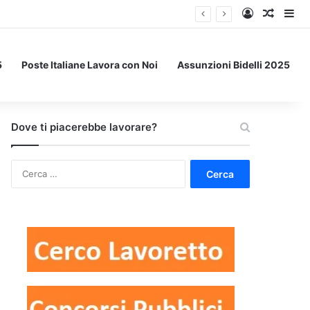
Accedi
Un art
Bar
5
Poste Italiane Lavora con Noi
Assunzioni Bidelli 2025
Dove ti piacerebbe lavorare?
Ricerca
per: