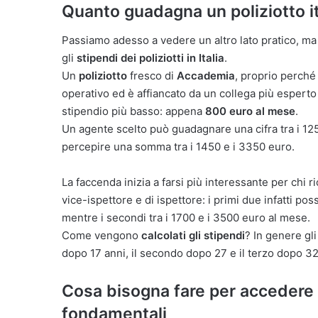
Quanto guadagna un poliziotto ita
Passiamo adesso a vedere un altro lato pratico, ma 
gli
stipendi dei poliziotti in Italia
.
Un
poliziotto
fresco di
Accademia
, proprio perch
operativo ed è affiancato da un collega più esperto 
stipendio più basso: appena
800 euro al mese
.
Un agente scelto può guadagnare una cifra tra i 12
percepire una somma tra i 1450 e i 3350 euro.
La faccenda inizia a farsi più interessante per chi r
vice-ispettore e di ispettore: i primi due infatti p
mentre i secondi tra i 1700 e i 3500 euro al mese.
Come vengono
calcolati gli stipendi
? In genere gli
dopo 17 anni, il secondo dopo 27 e il terzo dopo 32
Cosa bisogna fare per accedere ai 
fondamentali