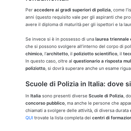
Per
accedere ai gradi superiori di polizia
, come l’i
anni (questo requisito vale per gli aspiranti che p
avere il diploma di maturità per gli ispettori e la la
Se invece si è in possesso di una
laurea triennale
che si possono svolgere all’interno del corpo di po
chimico
, l’
architetto
, il
poliziotto scientifico
, il
tec
In questo caso, oltre al
questionario a risposta mul
poliziotto
, si dovrà superare anche un esame riguar
Scuole di Polizia in Italia: dove s
In
Italia
sono presenti diverse
Scuole di Polizia
, d
concorso pubblico
, ma anche le persone che appar
chiamati a svolgere delle attività, di diversa durata 
QUI
trovate la lista completa dei
centri di formazion