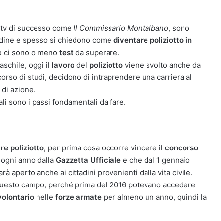
e tv di successo come
Il Commissario Montalbano
, sono
ordine e spesso si chiedono come
diventare poliziotto in
e ci sono o meno
test
da superare.
schile, oggi il
lavoro
del
poliziotto
viene svolto anche da
rso di studi, decidono di intraprendere una carriera al
 di azione.
li sono i passi fondamentali da fare.
re poliziotto
, per prima cosa occorre vincere il
concorso
 ogni anno dalla
Gazzetta Ufficiale
e che dal 1 gennaio
à aperto anche ai cittadini provenienti dalla vita civile.
a questo campo, perché prima del 2016 potevano accedere
volontario
nelle
forze armate
per almeno un anno, quindi la