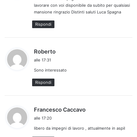
lavorare con voi disponibile da subito per qualsiasi
t
mansione ringrazio Distinti saluti Luca Spagna
t
o
Rispondi
:
h
Roberto
a
alle 17:31
d
Sono interessato
e
t
Rispondi
t
o
:
h
Francesco Caccavo
a
alle 17:20
d
libero da impegni di lavoro , attualmente in aspil
e
t