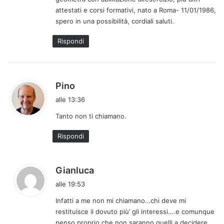
:
attestati e corsi formativi, nato a Roma- 11/01/1986,
spero in una possibilità, cordiali saluti.
Rispondi
h
Pino
a
alle 13:36
d
Tanto non ti chiamano.
e
t
Rispondi
t
o
:
h
Gianluca
a
alle 19:53
d
Infatti a me non mi chiamano…chi deve mi
e
restituisce il dovuto più’ gli interessi….e comunque
t
penso proprio che non saranno quelli a decidere…