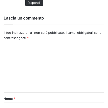
Rispondi
t
o
:
Lascia un commento
Il tuo indirizzo email non sarà pubblicato.
I campi obbligatori sono
contrassegnati
*
C
o
m
m
e
n
t
o
Nome
*
*