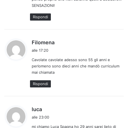
t
SENSAZIONI!
o
:
Rispondi
h
Filomena
a
alle 17:20
d
Cavolate cavolate adesso sono 55 gli anni e
e
perlomeno sono dieci anni che mandò curriculum
t
mai chiamata
t
o
Rispondi
:
h
luca
a
alle 23:00
d
mi chiamo Luca Spagna ho 29 anni sarei lieto di
e