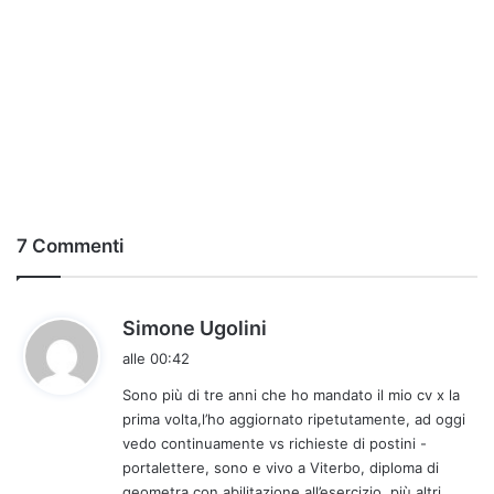
7 Commenti
h
Simone Ugolini
a
alle 00:42
d
Sono più di tre anni che ho mandato il mio cv x la
e
prima volta,l’ho aggiornato ripetutamente, ad oggi
t
vedo continuamente vs richieste di postini -
t
portalettere, sono e vivo a Viterbo, diploma di
o
geometra con abilitazione all’esercizio, più altri