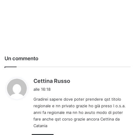
Un commento
h
Cettina Russo
a
alle 16:18
d
Gradirei sapere dove poter prendere qst titolo
e
regionale e nn privato grazie ho già preso l o.s.a.
t
anni fa regionale ma nn ho avuto modo di poter
t
fare anche qst corso grazie ancora Cettina da
o
Catania
: