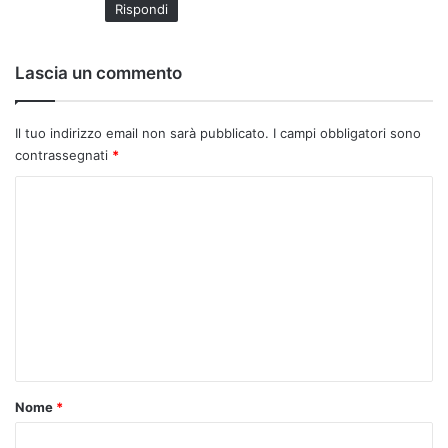
Rispondi
Lascia un commento
Il tuo indirizzo email non sarà pubblicato.
I campi obbligatori sono
contrassegnati
*
C
o
m
m
e
n
t
o
Nome
*
*