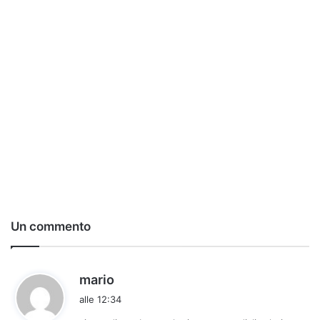
Un commento
h
mario
a
alle 12:34
d