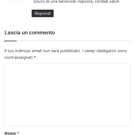
sicuro di una benevole risposta, cordiali saluti
e
t
Rispondi
t
o
:
Lascia un commento
Il tuo indirizzo email non sarà pubblicato.
I campi obbligatori sono
contrassegnati
*
C
o
m
m
e
n
t
o
Nome
*