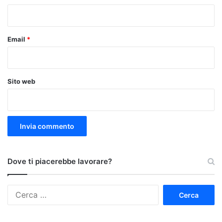
*
Email
*
Sito web
Dove ti piacerebbe lavorare?
Ricerca
per: