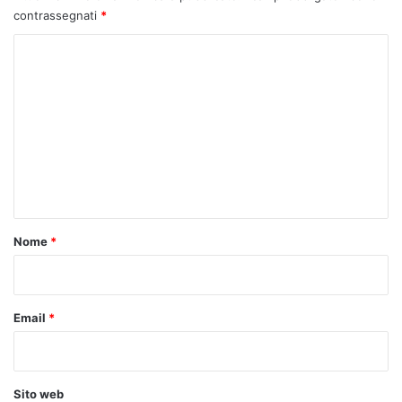
contrassegnati
*
C
o
m
m
e
n
t
o
Nome
*
*
Email
*
Sito web