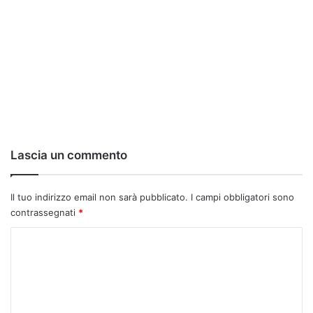
Lascia un commento
Il tuo indirizzo email non sarà pubblicato.
I campi obbligatori sono
contrassegnati
*
C
o
m
m