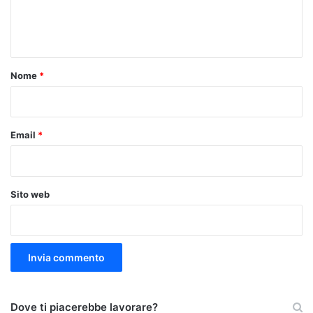
e
n
t
o
Nome
*
*
Email
*
Sito web
Dove ti piacerebbe lavorare?