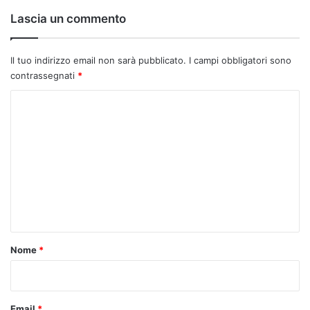
Lascia un commento
Il tuo indirizzo email non sarà pubblicato.
I campi obbligatori sono
contrassegnati
*
C
o
m
m
e
n
t
o
Nome
*
*
Email
*