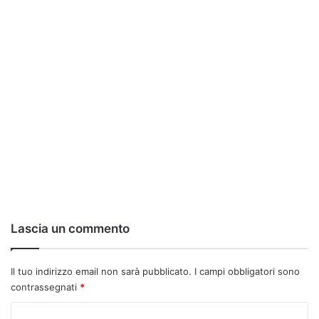
Lascia un commento
Il tuo indirizzo email non sarà pubblicato.
I campi obbligatori sono
contrassegnati
*
C