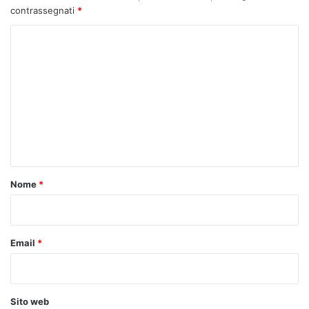
contrassegnati
*
C
o
m
m
e
n
t
o
Nome
*
*
Email
*
Sito web