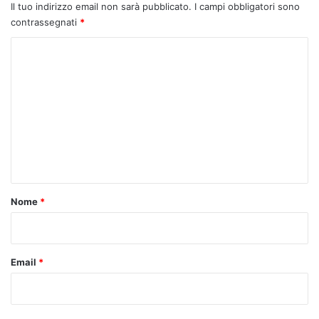
Il tuo indirizzo email non sarà pubblicato.
I campi obbligatori sono
contrassegnati
*
C
o
m
m
e
n
t
o
Nome
*
*
Email
*