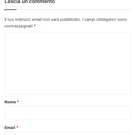
Lascia un commento
Il tuo indirizzo email non sarà pubblicato.
I campi obbligatori sono
contrassegnati
*
C
o
m
m
e
n
t
o
Nome
*
*
Email
*