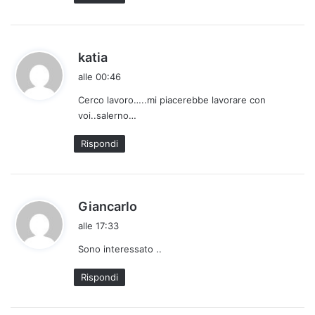
h
katia
a
alle 00:46
d
Cerco lavoro…..mi piacerebbe lavorare con
e
voi..salerno…
t
t
Rispondi
o
:
h
Giancarlo
a
alle 17:33
d
Sono interessato ..
e
t
Rispondi
t
o