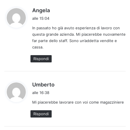
:
h
Angela
a
alle 15:04
d
In passato ho già avuto esperienza di lavoro con
e
questa grande azienda. Mi piacerebbe nuovamente
t
far parte dello staff. Sono un’addetta vendite e
t
cassa.
o
:
Rispondi
h
Umberto
a
alle 16:38
d
Mi piacerebbe lavorare con voi come magazziniere
e
t
Rispondi
t
o
: