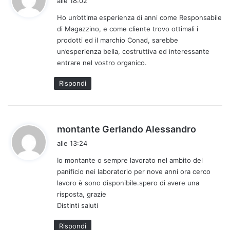
alle 18:02
d
Ho un’ottima esperienza di anni come Responsabile
e
di Magazzino, e come cliente trovo ottimali i
t
prodotti ed il marchio Conad, sarebbe
t
un’esperienza bella, costruttiva ed interessante
o
entrare nel vostro organico.
:
Rispondi
h
montante Gerlando Alessandro
a
alle 13:24
d
Io montante o sempre lavorato nel ambito del
e
panificio nei laboratorio per nove anni ora cerco
t
lavoro è sono disponibile.spero di avere una
t
risposta, grazie
o
Distinti saluti
:
Rispondi