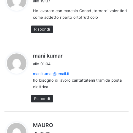
alle 19:37
d
Ho lavorato con marchio Conad ,tornerei volentieri
e
come addetto riparto ortofrutticolo
t
t
Rispondi
o
:
h
mani kumar
a
alle 01:04
d
manikumar@email.it
e
ho bisogno di lavoro cantattatemi tramide posta
t
elettrica
t
o
Rispondi
:
h
MAURO
a