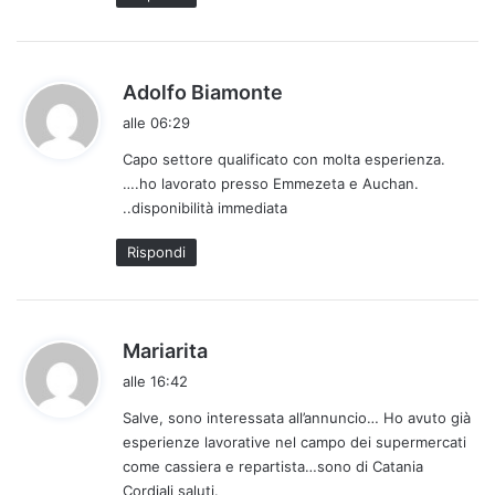
t
o
:
h
Adolfo Biamonte
a
alle 06:29
d
Capo settore qualificato con molta esperienza.
e
….ho lavorato presso Emmezeta e Auchan.
t
..disponibilità immediata
t
o
Rispondi
:
h
Mariarita
a
alle 16:42
d
Salve, sono interessata all’annuncio… Ho avuto già
e
esperienze lavorative nel campo dei supermercati
t
come cassiera e repartista…sono di Catania
t
Cordiali saluti.