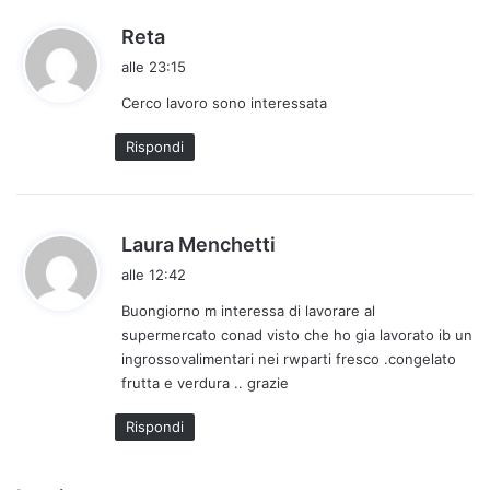
h
Reta
a
alle 23:15
d
Cerco lavoro sono interessata
e
t
Rispondi
t
o
:
h
Laura Menchetti
a
alle 12:42
d
Buongiorno m interessa di lavorare al
e
supermercato conad visto che ho gia lavorato ib un
t
ingrossovalimentari nei rwparti fresco .congelato
t
frutta e verdura .. grazie
o
:
Rispondi