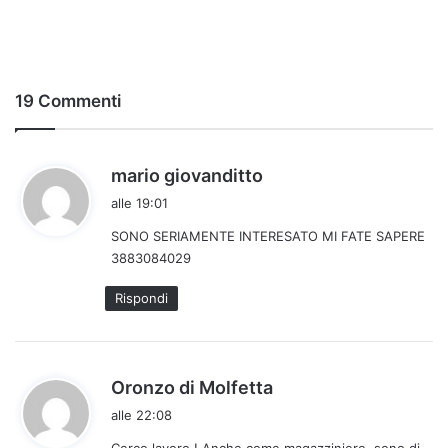
19 Commenti
h
mario giovanditto
a
alle 19:01
d
SONO SERIAMENTE INTERESATO MI FATE SAPERE
e
3883084029
t
t
Rispondi
o
:
h
Oronzo di Molfetta
a
alle 22:08
d
Cerco lavoro ! Anche come magazziniere ,sono di