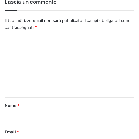
Lascia un commento
Il tuo indirizzo email non sarà pubblicato.
I campi obbligatori sono
contrassegnati
*
C
o
m
m
e
n
t
o
Nome
*
*
Email
*