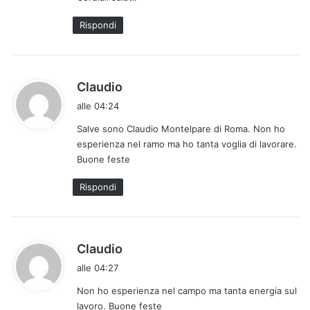
o
:
Rispondi
h
Claudio
a
alle 04:24
d
Salve sono Claudio Montelpare di Roma. Non ho
e
esperienza nel ramo ma ho tanta voglia di lavorare.
t
Buone feste
t
o
Rispondi
:
h
Claudio
a
alle 04:27
d
Non ho esperienza nel campo ma tanta energia sul
e
lavoro. Buone feste
t