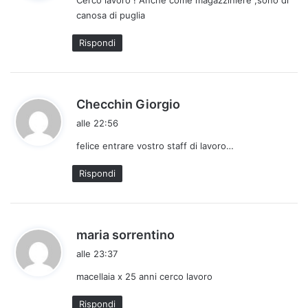
e
canosa di puglia
t
t
Rispondi
o
:
h
Checchin Giorgio
a
alle 22:56
d
felice entrare vostro staff di lavoro…
e
t
Rispondi
t
o
:
h
maria sorrentino
a
alle 23:37
d
macellaia x 25 anni cerco lavoro
e
t
Rispondi