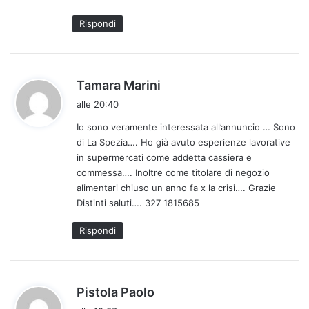
t
Rispondi
o
:
h
Tamara Marini
a
alle 20:40
d
Io sono veramente interessata all’annuncio … Sono
e
di La Spezia…. Ho già avuto esperienze lavorative
t
in supermercati come addetta cassiera e
t
commessa…. Inoltre come titolare di negozio
o
alimentari chiuso un anno fa x la crisi…. Grazie
:
Distinti saluti…. 327 1815685
Rispondi
h
Pistola Paolo
a