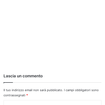
Lascia un commento
Il tuo indirizzo email non sarà pubblicato.
I campi obbligatori sono
contrassegnati
*
C