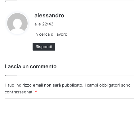
h
alessandro
a
alle 22:43
d
In cerca di lavoro
e
t
Rispondi
t
o
:
Lascia un commento
Il tuo indirizzo email non sarà pubblicato.
I campi obbligatori sono
contrassegnati
*
C
o
m
m