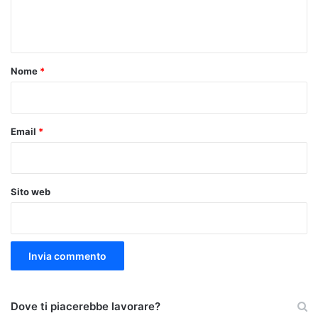
e
n
t
o
Nome
*
*
Email
*
Sito web
Dove ti piacerebbe lavorare?