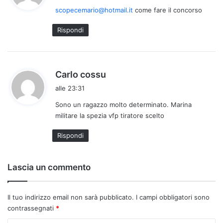
d
scopecemario@hotmail.it
come fare il concorso
e
t
Rispondi
t
o
:
h
Carlo cossu
a
alle 23:31
d
Sono un ragazzo molto determinato. Marina
e
militare la spezia vfp tiratore scelto
t
t
Rispondi
o
:
Lascia un commento
Il tuo indirizzo email non sarà pubblicato.
I campi obbligatori sono
contrassegnati
*