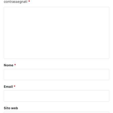
contrassegnati
*
C
o
m
m
e
n
t
o
Nome
*
*
Email
*
Sito web