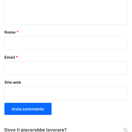
e
n
t
o
Nome
*
*
Email
*
Sito web
Dove ti piacerebbe lavorare?