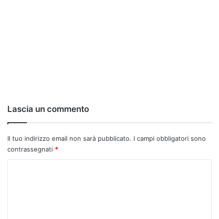
Lascia un commento
Il tuo indirizzo email non sarà pubblicato.
I campi obbligatori sono
contrassegnati
*
C
o
m
m