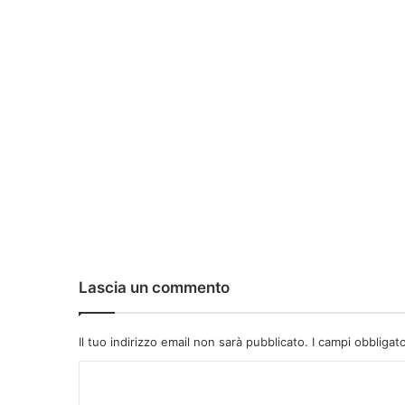
Lascia un commento
Il tuo indirizzo email non sarà pubblicato.
I campi obbligat
C
o