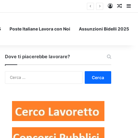
Accedi
Un art
Bar
5
Poste Italiane Lavora con Noi
Assunzioni Bidelli 2025
Dove ti piacerebbe lavorare?
Ricerca
per: