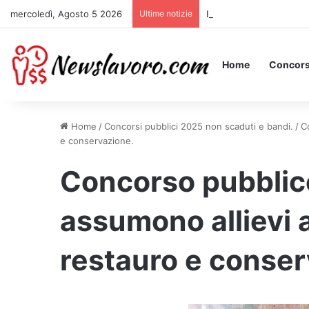
mercoledì, Agosto 5 2026
Ultime notizie
Essere Pagati per Stare 
Home
Concors
Home
/
Concorsi pubblici 2025 non scaduti e bandi.
/
C
e conservazione.
Concorso pubblico
assumono allievi a
restauro e conser