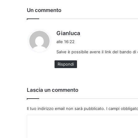
Un commento
h
Gianluca
a
alle 16:22
d
Salve è possibile avere il link del bando d
e
t
Rispondi
t
o
:
Lascia un commento
Il tuo indirizzo email non sarà pubblicato.
I campi obbligat
C
o