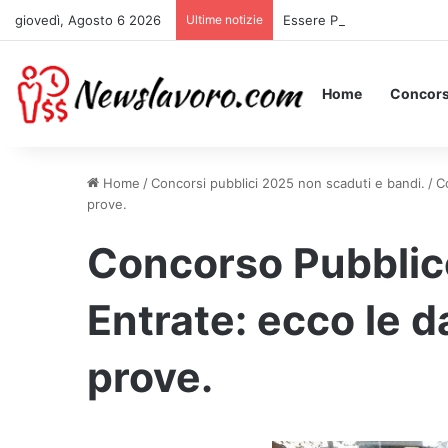
giovedì, Agosto 6 2026
Ultime notizie
Essere Pagati per Stare a 
Home
Concors
Home
/
Concorsi pubblici 2025 non scaduti e bandi.
/
C
prove.
Concorso Pubblic
Entrate: ecco le da
prove.