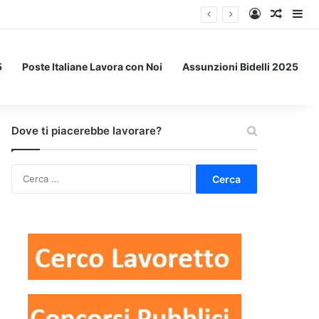
Accedi
Un art
Bar
5
Poste Italiane Lavora con Noi
Assunzioni Bidelli 2025
Dove ti piacerebbe lavorare?
Ricerca
per: