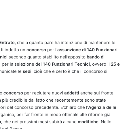
 Entrate
, che a quanto pare ha intenzione di mantenere le
ti indetto un
concorso
per l’
assunzione di 140 Funzionari
nici
secondo quanto stabilito nell’apposito
bando di
i, per la selezione dei
140 Funzionari Tecnici
, ovvero il
25 e
municate le
sedi
, cioè che è certo è che il concorso si
vo
concorso
per reclutare nuovi
addetti
anche sul fronte
 più credibile dal fatto che recentemente sono state
ori del concorso precedente. E’chiaro che l’
Agenzia delle
organico, per far fronte in modo ottimale alle riforme già
,
che nei prossimi mesi subirà alcune
modifiche
. Nello
li del Paese.