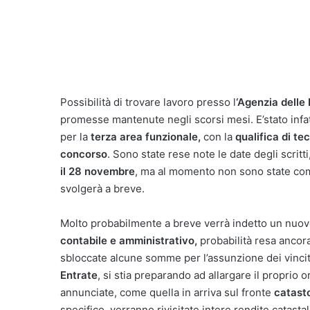
Possibilità di trovare lavoro presso l
‘Agenzia delle
promesse mantenute negli scorsi mesi. E’stato infat
per la
terza area funzionale,
con la
qualifica di tec
concorso
. Sono state rese note le date degli scritt
il 28 novembre
, ma al momento non sono state co
svolgerà a breve.
Molto probabilmente a breve verrà indetto un nuo
contabile e amministrativo,
probabilità resa ancora
sbloccate alcune somme per l’assunzione dei vincit
Entrate
, si stia preparando ad allargare il proprio 
annunciate, come quella in arriva sul fronte
catasto
specifico, verranno rivisitate intere rendite catasta