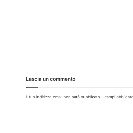
Lascia un commento
Il tuo indirizzo email non sarà pubblicato.
I campi obbligat
C
o
m