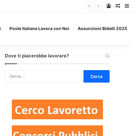
Accedi
Un art
Bar
5
Poste Italiane Lavora con Noi
Assunzioni Bidelli 2025
Dove ti piacerebbe lavorare?
Ricerca
per: