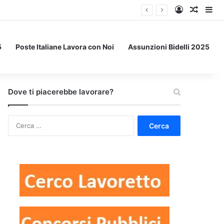
Accedi
Un art
Bar
5
Poste Italiane Lavora con Noi
Assunzioni Bidelli 2025
Dove ti piacerebbe lavorare?
Ricerca
per: