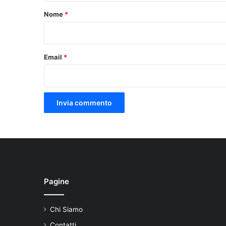
o
Nome
*
*
Email
*
Pagine
Chi Siamo
Contatti