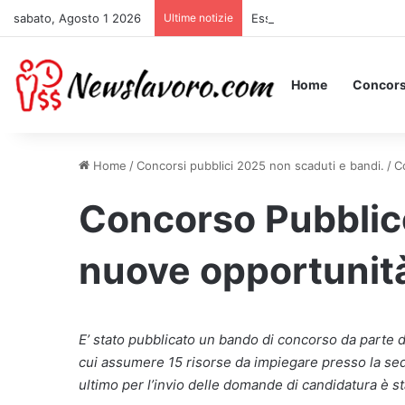
sabato, Agosto 1 2026
Ultime notizie
Essere Pagati per Stare a L
Home
Concors
Home
/
Concorsi pubblici 2025 non scaduti e bandi.
/
C
Concorso Pubblico:
nuove opportunità
E’ stato pubblicato un bando di concorso da parte di
cui assumere 15 risorse da impiegare presso la sed
ultimo per l’invio delle domande di candidatura è st