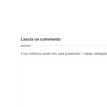
Lascia un commento
Il tuo indirizzo email non sarà pubblicato.
I campi obbligat
C
o
m
m
e
n
t