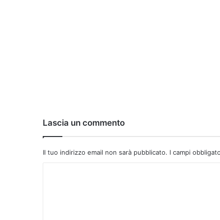
Lascia un commento
Il tuo indirizzo email non sarà pubblicato.
I campi obbligat
C
o
m
m