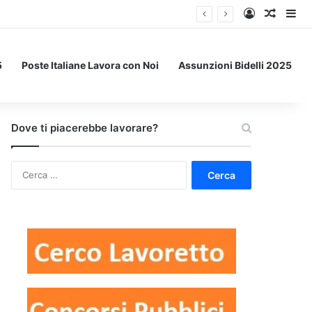
Accedi
Un art
Bar
5
Poste Italiane Lavora con Noi
Assunzioni Bidelli 2025
Dove ti piacerebbe lavorare?
Ricerca
per: