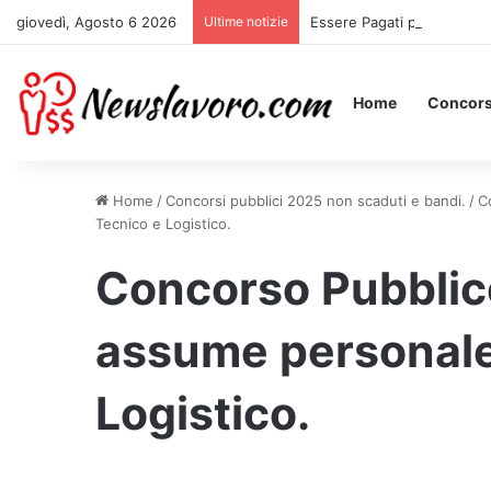
giovedì, Agosto 6 2026
Ultime notizie
Essere Pagati per Stare a 
Home
Concors
Home
/
Concorsi pubblici 2025 non scaduti e bandi.
/
C
Tecnico e Logistico.
Concorso Pubblico
assume personale 
Logistico.