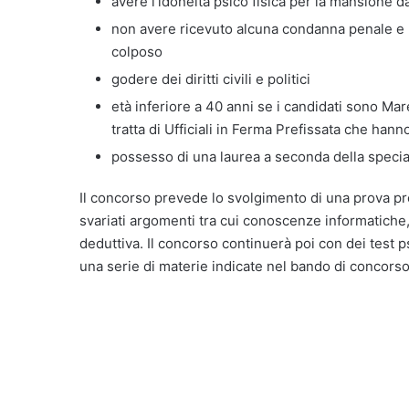
avere l’idoneità psico fisica per la mansione d
non avere ricevuto alcuna condanna penale e 
colposo
godere dei diritti civili e politici
età inferiore a 40 anni se i candidati sono Mare
tratta di Ufficiali in Ferma Prefissata che han
possesso di una laurea a seconda della special
Il concorso prevede lo svolgimento di una prova pr
svariati argomenti tra cui conoscenze informatiche,
deduttiva. Il concorso continuerà poi con dei test ps
una serie di materie indicate nel bando di concorso