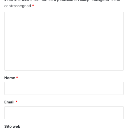
contrassegnati
*
C
o
m
m
e
n
t
o
Nome
*
*
Email
*
Sito web