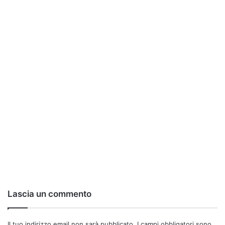
Lascia un commento
Il tuo indirizzo email non sarà pubblicato.
I campi obbligatori sono