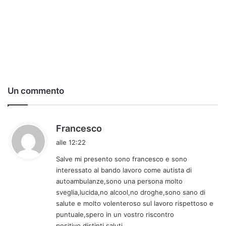
Un commento
h
Francesco
a
alle 12:22
d
Salve mi presento sono francesco e sono
e
interessato al bando lavoro come autista di
t
autoambulanze,sono una persona molto
t
sveglia,lucida,no alcool,no droghe,sono sano di
o
salute e molto volenteroso sul lavoro rispettoso e
:
puntuale,spero in un vostro riscontro
positivo,distinti saluti.