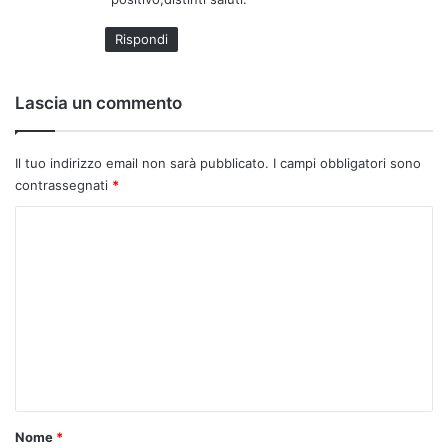
Rispondi
Lascia un commento
Il tuo indirizzo email non sarà pubblicato.
I campi obbligatori sono
contrassegnati
*
C
o
m
m
e
n
t
o
Nome
*