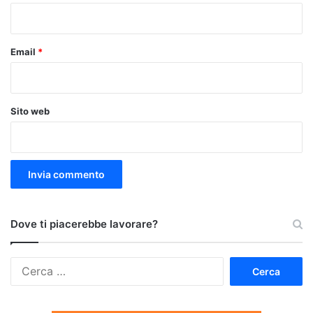
*
Email
*
Sito web
Dove ti piacerebbe lavorare?
Ricerca
per: