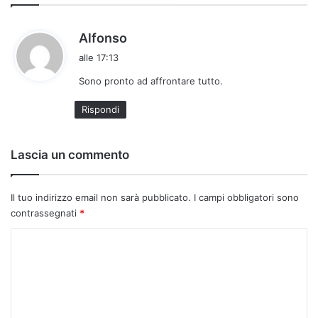
h
Alfonso
a
alle 17:13
d
Sono pronto ad affrontare tutto.
e
t
Rispondi
t
o
:
Lascia un commento
Il tuo indirizzo email non sarà pubblicato.
I campi obbligatori sono
contrassegnati
*
C
o
m
m