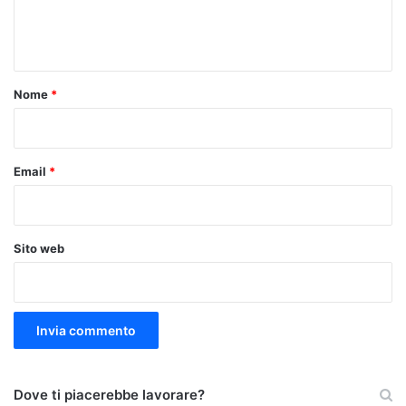
e
n
t
o
Nome
*
*
Email
*
Sito web
Dove ti piacerebbe lavorare?