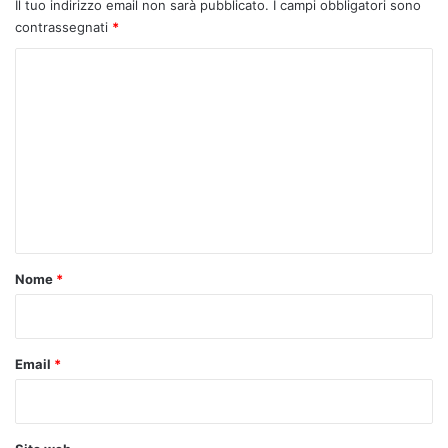
Il tuo indirizzo email non sarà pubblicato.
I campi obbligatori sono
contrassegnati
*
C
o
m
m
e
n
t
o
Nome
*
*
Email
*