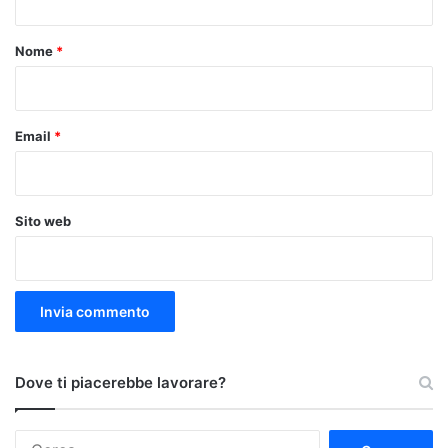
t
o
Nome
*
*
Email
*
Sito web
Dove ti piacerebbe lavorare?
Ricerca