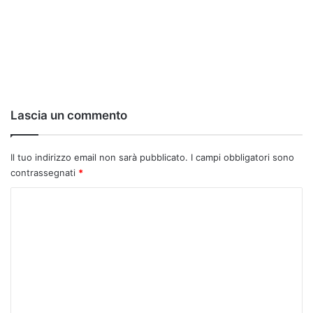
Lascia un commento
Il tuo indirizzo email non sarà pubblicato.
I campi obbligatori sono
contrassegnati
*
C
o
m
m
e
n