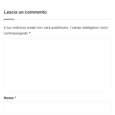
Lascia un commento
Il tuo indirizzo email non sarà pubblicato.
I campi obbligatori sono
contrassegnati
*
C
o
m
m
e
n
t
o
Nome
*
*