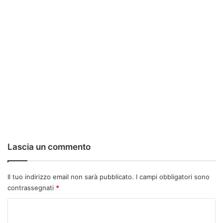
Lascia un commento
Il tuo indirizzo email non sarà pubblicato.
I campi obbligatori sono
contrassegnati
*
C
o