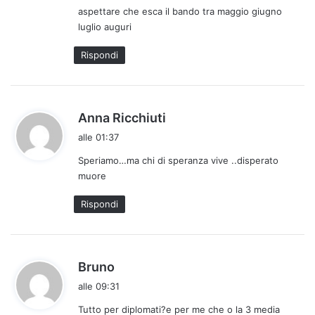
aspettare che esca il bando tra maggio giugno
t
luglio auguri
t
o
Rispondi
:
h
Anna Ricchiuti
a
alle 01:37
d
Speriamo…ma chi di speranza vive ..disperato
e
muore
t
t
Rispondi
o
:
h
Bruno
a
alle 09:31
d
Tutto per diplomati?e per me che o la 3 media
e