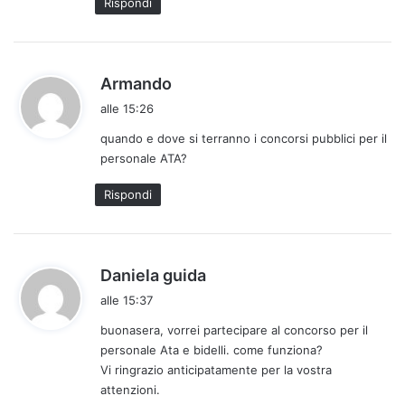
Rispondi
:
h
Armando
a
alle 15:26
d
quando e dove si terranno i concorsi pubblici per il
e
personale ATA?
t
t
Rispondi
o
:
h
Daniela guida
a
alle 15:37
d
buonasera, vorrei partecipare al concorso per il
e
personale Ata e bidelli. come funziona?
t
Vi ringrazio anticipatamente per la vostra
t
attenzioni.
o