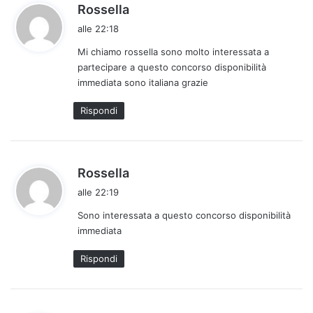
h
Rossella
a
alle 22:18
d
Mi chiamo rossella sono molto interessata a
e
partecipare a questo concorso disponibilità
t
immediata sono italiana grazie
t
o
Rispondi
:
h
Rossella
a
alle 22:19
d
Sono interessata a questo concorso disponibilità
e
immediata
t
t
Rispondi
o
: