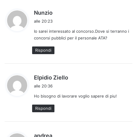
h
Nunzio
a
alle 20:23
d
Io sarei interessato al concorso.Dove si terranno i
e
concorsi pubblici per il personale ATA?
t
t
Rispondi
o
:
h
Elpidio Ziello
a
alle 20:36
d
Ho bisogno di lavorare voglio sapere di piu!
e
t
Rispondi
t
o
:
h
andrea