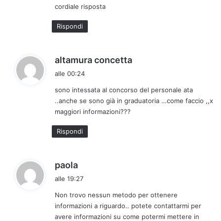
cordiale risposta
:
Rispondi
h
altamura concetta
a
alle 00:24
d
sono intessata al concorso del personale ata
e
..anche se sono già in graduatoria …come faccio ,,x
t
maggiori informazioni???
t
o
Rispondi
:
h
paola
a
alle 19:27
d
Non trovo nessun metodo per ottenere
e
informazioni a riguardo.. potete contattarmi per
t
avere informazioni su come potermi mettere in
t