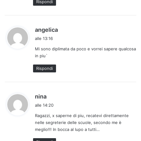
Rispondi
h
angelica
a
alle 13:16
d
Mi sono diplimata da poco e vorrei sapere qualcosa
e
in piu`
t
t
Rispondi
o
:
h
nina
a
alle 14:20
d
Ragazzi, x saperne di piu, recatevi direttamente
e
nelle segreterie delle scuole, secondo me è
t
meglio!!! In bocca al lupo a tutti…
t
o