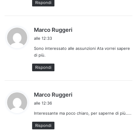
Rispondi
o
:
h
Marco Ruggeri
a
alle 12:33
d
Sono interessato alle assunzioni Ata vorrei sapere
e
di più.
t
t
Rispondi
o
:
h
Marco Ruggeri
a
alle 12:36
d
Interessante ma poco chiaro, per saperne di più…..
e
t
Rispondi
t
o