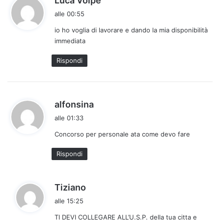
Luca Volpe
a
alle 00:55
d
io ho voglia di lavorare e dando la mia disponibilità
e
immediata
t
t
Rispondi
o
:
h
alfonsina
a
alle 01:33
d
Concorso per personale ata come devo fare
e
t
Rispondi
t
o
:
h
Tiziano
a
alle 15:25
d
TI DEVI COLLEGARE ALL’U.S.P. della tua citta e
e