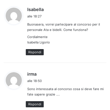
:
h
Isabella
a
alle 18:27
d
Buonasera, vorrei partecipare al concorso per il
e
personale Ata e bidelli. Come funziona?
t
t
Cordialmente
Isabella Ligorio
o
:
Rispondi
h
irma
a
alle 18:50
d
Sono interessata al concorso cosa si deve fare mi
e
fate sapere grazie ….
t
t
Rispondi
o