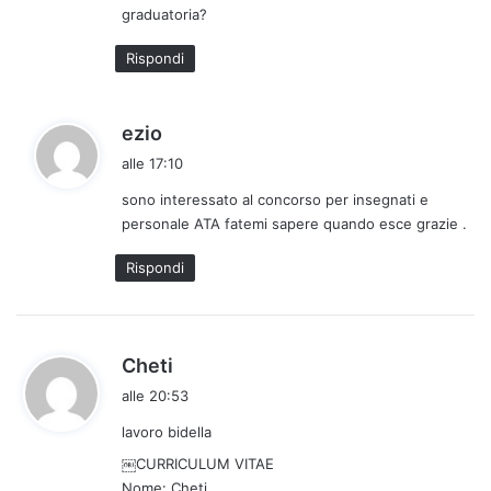
graduatoria?
o
:
Rispondi
h
ezio
a
alle 17:10
d
sono interessato al concorso per insegnati e
e
personale ATA fatemi sapere quando esce grazie .
t
t
Rispondi
o
:
h
Cheti
a
alle 20:53
d
lavoro bidella
e
t
￼CURRICULUM VITAE
t
Nome: Cheti