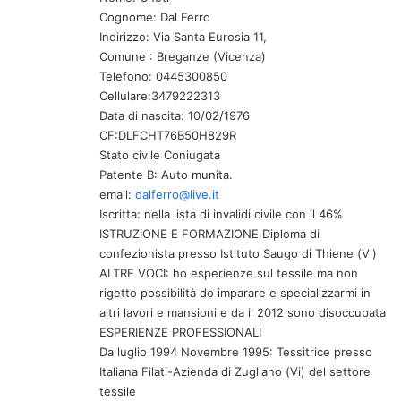
Cognome: Dal Ferro
o
Indirizzo: Via Santa Eurosia 11,
:
Comune : Breganze (Vicenza)
Telefono: 0445300850
Cellulare:3479222313
Data di nascita: 10/02/1976
CF:DLFCHT76B50H829R
Stato civile Coniugata
Patente B: Auto munita.
email:
dalferro@live.it
Iscritta: nella lista di invalidi civile con il 46%
ISTRUZIONE E FORMAZIONE Diploma di
confezionista presso Istituto Saugo di Thiene (Vi)
ALTRE VOCI: ho esperienze sul tessile ma non
rigetto possibilità do imparare e specializzarmi in
altri lavori e mansioni e da il 2012 sono disoccupata
ESPERIENZE PROFESSIONALI
Da luglio 1994 Novembre 1995: Tessitrice presso
Italiana Filati-Azienda di Zugliano (Vi) del settore
tessile