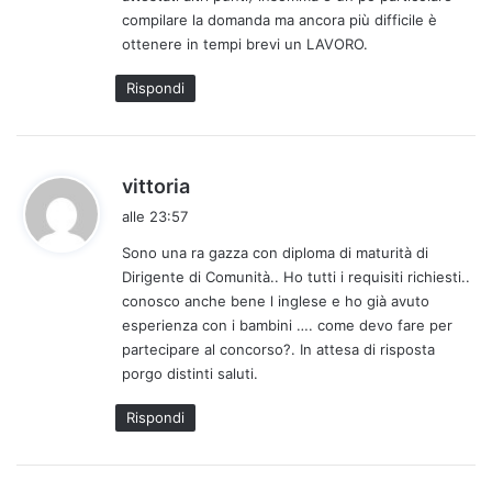
compilare la domanda ma ancora più difficile è
ottenere in tempi brevi un LAVORO.
Rispondi
h
vittoria
a
alle 23:57
d
Sono una ra gazza con diploma di maturità di
e
Dirigente di Comunità.. Ho tutti i requisiti richiesti..
t
conosco anche bene l inglese e ho già avuto
t
esperienza con i bambini …. come devo fare per
o
partecipare al concorso?. In attesa di risposta
:
porgo distinti saluti.
Rispondi