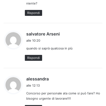
niente?
t
t
Rispondi
o
:
h
salvatore Arseni
a
alle 10:20
d
quando si saprà qualcosa in più
e
t
Rispondi
t
o
:
h
alessandra
a
alle 12:13
d
Concorso per personale ata come si può fare? Ho
e
bisogno urgente di lavorare!!!!
t
t