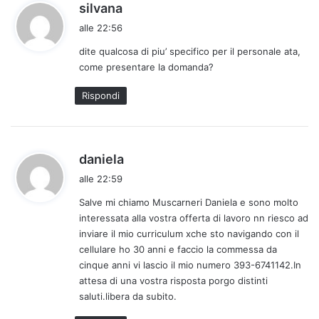
h
silvana
a
alle 22:56
d
dite qualcosa di piu’ specifico per il personale ata,
e
come presentare la domanda?
t
t
Rispondi
o
:
h
daniela
a
alle 22:59
d
Salve mi chiamo Muscarneri Daniela e sono molto
e
interessata alla vostra offerta di lavoro nn riesco ad
t
inviare il mio curriculum xche sto navigando con il
t
cellulare ho 30 anni e faccio la commessa da
o
cinque anni vi lascio il mio numero 393-6741142.In
:
attesa di una vostra risposta porgo distinti
saluti.libera da subito.