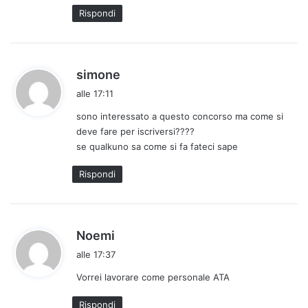
t
Rispondi
o
:
h
simone
a
alle 17:11
d
sono interessato a questo concorso ma come si
e
deve fare per iscriversi????
t
se qualkuno sa come si fa fateci sape
t
o
Rispondi
:
h
Noemi
a
alle 17:37
d
Vorrei lavorare come personale ATA
e
t
Rispondi