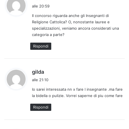
a
alle 20:59
d
Il concorso riguarda anche gli Insegnanti di
e
Religione Cattolica? O, nonostante lauree e
t
specializzazioni, veniamo ancora considerati una
t
categoria a parte?
o
:
Rispondi
h
gilda
a
alle 21:10
d
Io sarei interessata nn x fare l insegnante .ma fare
e
la bidella o pulizie. Vorrei saperne di piu come fare
t
t
Rispondi
o
: