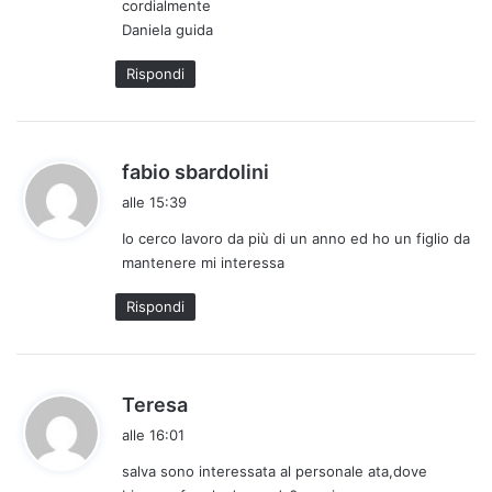
cordialmente
:
Daniela guida
Rispondi
h
fabio sbardolini
a
alle 15:39
d
Io cerco lavoro da più di un anno ed ho un figlio da
e
mantenere mi interessa
t
t
Rispondi
o
:
h
Teresa
a
alle 16:01
d
salva sono interessata al personale ata,dove
e