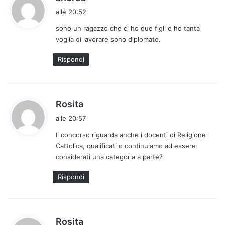
a
alle 20:52
d
sono un ragazzo che ci ho due figli e ho tanta
e
voglia di lavorare sono diplomato.
t
t
Rispondi
o
:
h
Rosita
a
alle 20:57
d
Il concorso riguarda anche i docenti di Religione
e
Cattolica, qualificati o continuiamo ad essere
t
considerati una categoria a parte?
t
o
Rispondi
:
h
Rosita