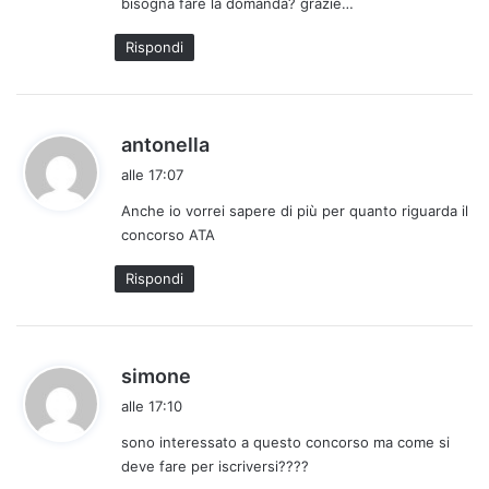
bisogna fare la domanda? grazie…
t
t
Rispondi
o
:
h
antonella
a
alle 17:07
d
Anche io vorrei sapere di più per quanto riguarda il
e
concorso ATA
t
t
Rispondi
o
:
h
simone
a
alle 17:10
d
sono interessato a questo concorso ma come si
e
deve fare per iscriversi????
t