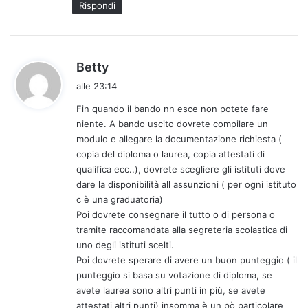
Rispondi
h
Betty
a
alle 23:14
d
Fin quando il bando nn esce non potete fare
e
niente. A bando uscito dovrete compilare un
t
modulo e allegare la documentazione richiesta (
t
copia del diploma o laurea, copia attestati di
o
qualifica ecc..), dovrete scegliere gli istituti dove
:
dare la disponibilità all assunzioni ( per ogni istituto
c è una graduatoria)
Poi dovrete consegnare il tutto o di persona o
tramite raccomandata alla segreteria scolastica di
uno degli istituti scelti.
Poi dovrete sperare di avere un buon punteggio ( il
punteggio si basa su votazione di diploma, se
avete laurea sono altri punti in più, se avete
attestati altri punti) insomma è un pò particolare