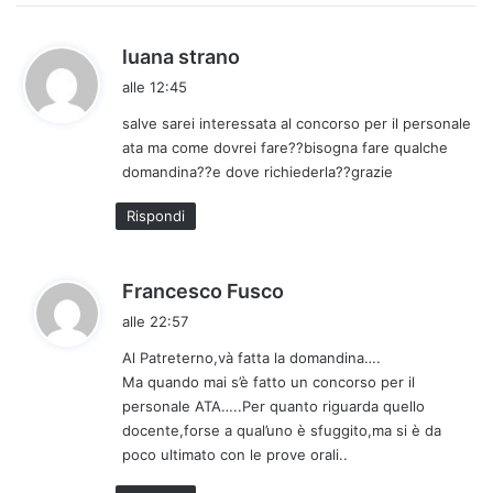
:
h
luana strano
a
alle 12:45
d
salve sarei interessata al concorso per il personale
e
ata ma come dovrei fare??bisogna fare qualche
t
domandina??e dove richiederla??grazie
t
o
Rispondi
:
h
Francesco Fusco
a
alle 22:57
d
Al Patreterno,và fatta la domandina….
e
Ma quando mai s’è fatto un concorso per il
t
personale ATA…..Per quanto riguarda quello
t
docente,forse a qual’uno è sfuggito,ma si è da
o
poco ultimato con le prove orali..
: