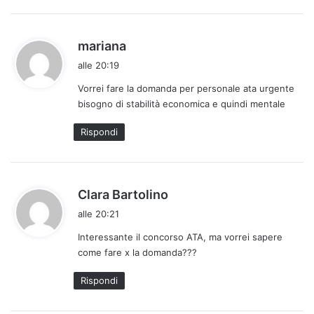
:
h
mariana
a
alle 20:19
d
Vorrei fare la domanda per personale ata urgente
e
bisogno di stabilità economica e quindi mentale
t
t
Rispondi
o
:
h
Clara Bartolino
a
alle 20:21
d
Interessante il concorso ATA, ma vorrei sapere
e
come fare x la domanda???
t
t
Rispondi
o
: