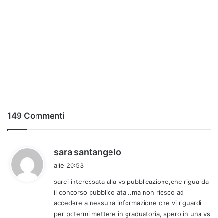
149 Commenti
h
sara santangelo
a
alle 20:53
d
sarei interessata alla vs pubblicazione,che riguarda
e
il concorso pubblico ata ..ma non riesco ad
t
accedere a nessuna informazione che vi riguardi
t
per potermi mettere in graduatoria, spero in una vs
o