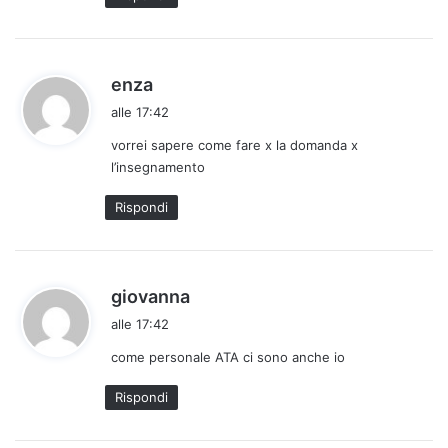
t
o
:
h
enza
a
alle 17:42
d
vorrei sapere come fare x la domanda x
e
l’insegnamento
t
t
Rispondi
o
:
h
giovanna
a
alle 17:42
d
come personale ATA ci sono anche io
e
t
Rispondi
t
o