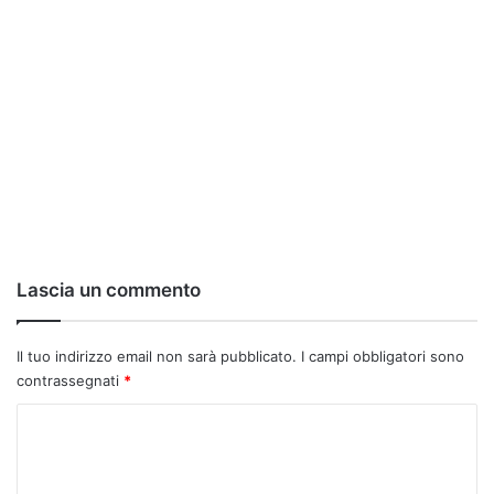
Lascia un commento
Il tuo indirizzo email non sarà pubblicato.
I campi obbligatori sono
contrassegnati
*
C
o
m