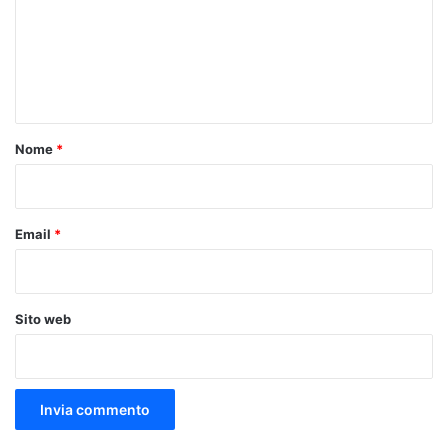
m
e
n
t
o
Nome
*
*
Email
*
Sito web