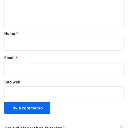
e
n
t
o
Nome
*
*
Email
*
Sito web