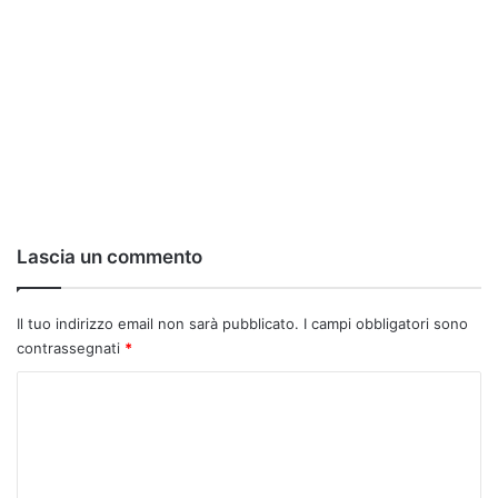
Lascia un commento
Il tuo indirizzo email non sarà pubblicato.
I campi obbligatori sono
contrassegnati
*
C
o
m
m