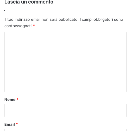
Lascia un commento
Il tuo indirizzo email non sarà pubblicato.
I campi obbligatori sono
contrassegnati
*
C
o
m
m
e
n
t
o
Nome
*
*
Email
*