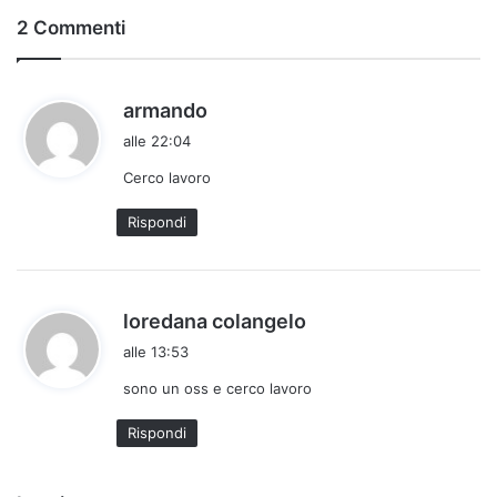
2 Commenti
h
armando
a
alle 22:04
d
Cerco lavoro
e
t
Rispondi
t
o
:
h
loredana colangelo
a
alle 13:53
d
sono un oss e cerco lavoro
e
t
Rispondi
t
o
: