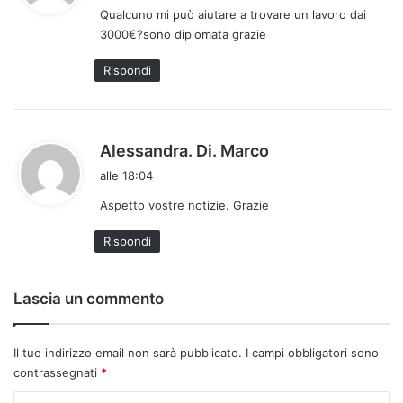
Qualcuno mi può aiutare a trovare un lavoro dai
e
3000€?sono diplomata grazie
t
t
Rispondi
o
:
h
Alessandra. Di. Marco
a
alle 18:04
d
Aspetto vostre notizie. Grazie
e
t
Rispondi
t
o
:
Lascia un commento
Il tuo indirizzo email non sarà pubblicato.
I campi obbligatori sono
contrassegnati
*