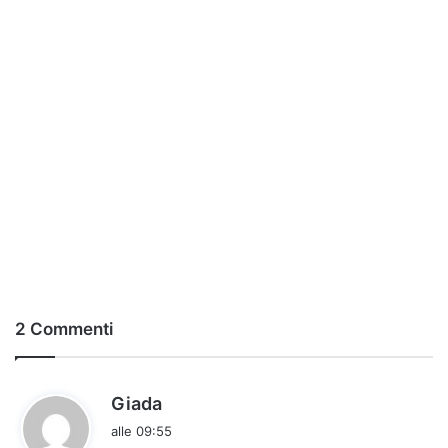
2 Commenti
h
Giada
a
alle 09:55
d