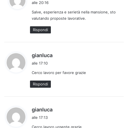
alle 20:16
d
Salve, esperienza e serietà nella mansione, sto
e
valutando proposte lavorative.
t
t
Rispondi
o
:
h
gianluca
a
alle 17:10
d
Cerco lavoro per favore grazie
e
t
Rispondi
t
o
:
h
gianluca
a
alle 17:13
d
Cerco lavoro urgente grazie
e