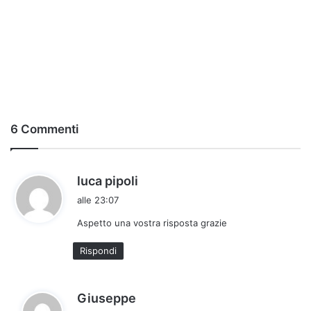
6 Commenti
h
luca pipoli
a
alle 23:07
d
Aspetto una vostra risposta grazie
e
t
Rispondi
t
o
:
h
Giuseppe
a