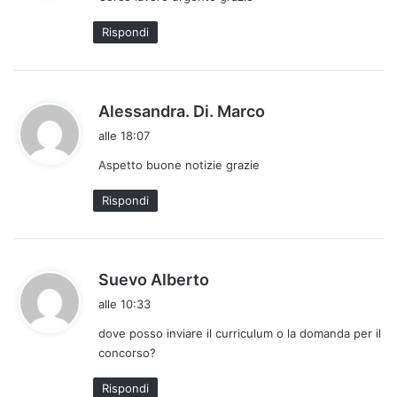
t
Rispondi
t
o
:
h
Alessandra. Di. Marco
a
alle 18:07
d
Aspetto buone notizie grazie
e
t
Rispondi
t
o
:
h
Suevo Alberto
a
alle 10:33
d
dove posso inviare il curriculum o la domanda per il
e
concorso?
t
t
Rispondi