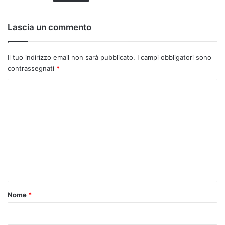
o
:
Lascia un commento
Il tuo indirizzo email non sarà pubblicato.
I campi obbligatori sono
contrassegnati
*
C
o
m
m
e
n
t
o
Nome
*
*