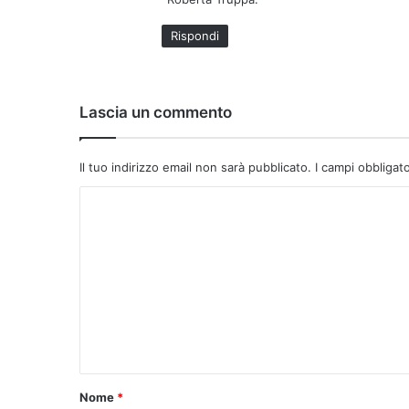
Rispondi
Lascia un commento
Il tuo indirizzo email non sarà pubblicato.
I campi obbligat
C
o
m
m
e
n
t
o
Nome
*