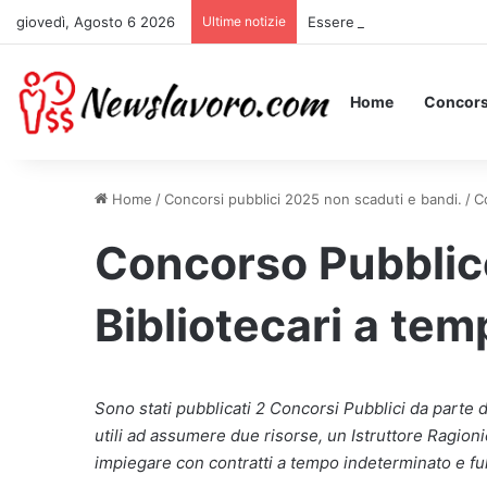
giovedì, Agosto 6 2026
Ultime notizie
Essere Pagati per Stare a 
Home
Concors
Home
/
Concorsi pubblici 2025 non scaduti e bandi.
/
C
Concorso Pubblic
Bibliotecari a te
Sono stati pubblicati 2 Concorsi Pubblici da parte 
utili ad assumere due risorse, un Istruttore Ragion
impiegare con contratti a tempo indeterminato e ful