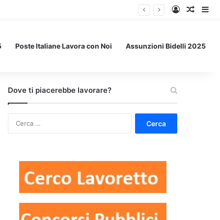
Accedi
Un art
Bar
5
Poste Italiane Lavora con Noi
Assunzioni Bidelli 2025
Dove ti piacerebbe lavorare?
Ricerca
per: