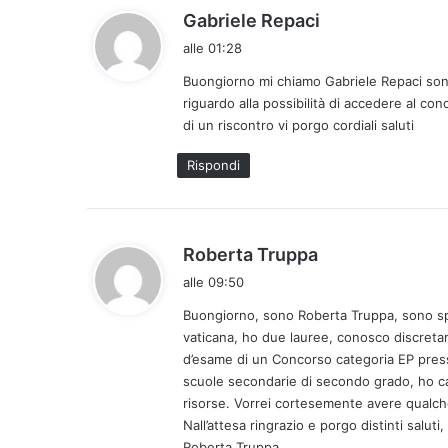
h
Gabriele Repaci
a
alle 01:28
d
Buongiorno mi chiamo Gabriele Repaci sono 
e
riguardo alla possibilità di accedere al co
t
di un riscontro vi porgo cordiali saluti
t
o
Rispondi
:
h
Roberta Truppa
a
alle 09:50
d
Buongiorno, sono Roberta Truppa, sono spec
e
vaticana, ho due lauree, conosco discreta
t
d’esame di un Concorso categoria EP presso 
t
scuole secondarie di secondo grado, ho cat
o
risorse. Vorrei cortesemente avere qualche
:
Nall’attesa ringrazio e porgo distinti saluti,
Roberta Truppa.