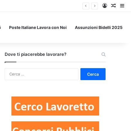
Accedi
Un art
Bar
5
Poste Italiane Lavora con Noi
Assunzioni Bidelli 2025
Dove ti piacerebbe lavorare?
Ricerca
per: