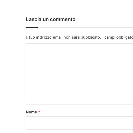
Lascia un commento
Il tuo indirizzo email non sarà pubblicato.
I campi obbligat
C
o
m
m
e
n
t
o
Nome
*
*