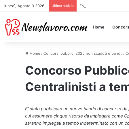
lunedì, Agosto 3 2026
Ultime notizie
Essere Pagati per Stare a L
Home
Concors
Home
/
Concorsi pubblici 2025 non scaduti e bandi.
/
C
Concorso Pubblic
Centralinisti a t
E’ stato pubblicato un nuovo bando di concorso da 
cui assumere cinque risorse da impiegare come Ope
saranno impiegati a tempo indeterminato con un con