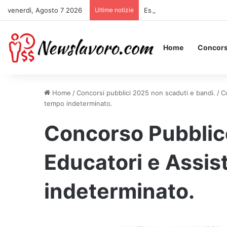
venerdì, Agosto 7 2026
Ultime notizie
Essere Pagati per Stare a 
Home
Concors
Home
/
Concorsi pubblici 2025 non scaduti e bandi.
/
C
tempo indeterminato.
Concorso Pubblic
Educatori e Assist
indeterminato.