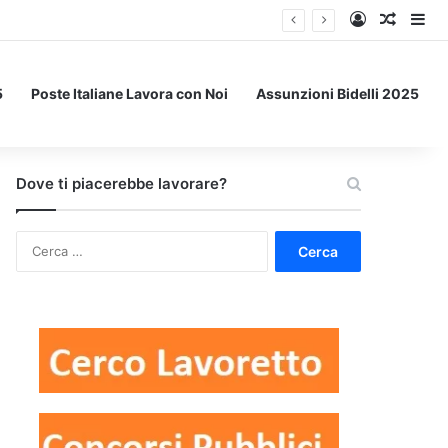
Accedi
Un art
Bar
5
Poste Italiane Lavora con Noi
Assunzioni Bidelli 2025
Dove ti piacerebbe lavorare?
Ricerca
per: