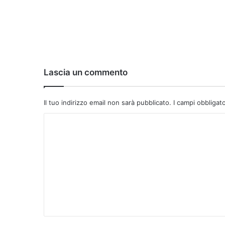
Lascia un commento
Il tuo indirizzo email non sarà pubblicato.
I campi obbligat
C
o
m
m
e
n
t