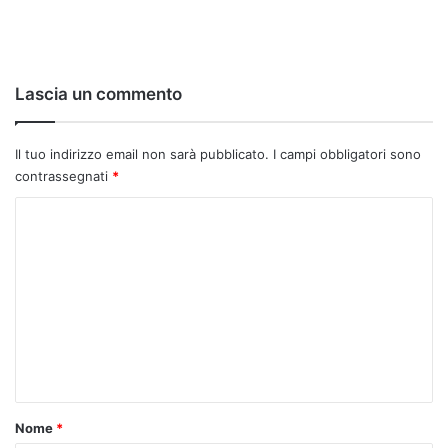
Lascia un commento
Il tuo indirizzo email non sarà pubblicato.
I campi obbligatori sono
contrassegnati
*
C
o
m
m
e
n
t
o
Nome
*