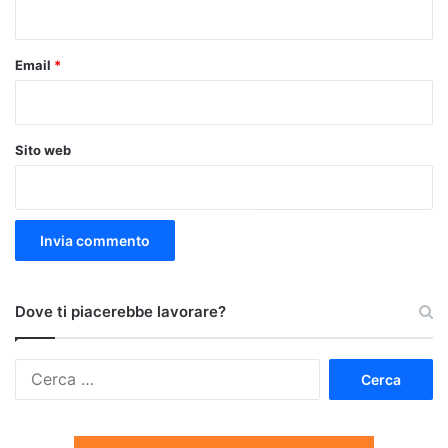
*
Email
*
Sito web
Dove ti piacerebbe lavorare?
Ricerca
per: