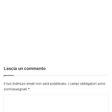
Lascia un commento
Il tuo indirizzo email non sarà pubblicato.
I campi obbligatori sono
contrassegnati
*
C
o