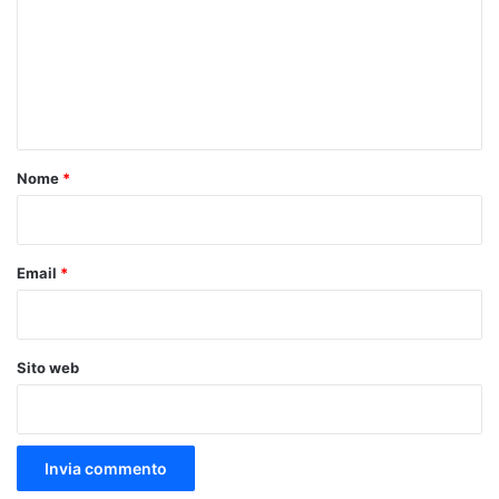
m
m
e
n
t
o
Nome
*
*
Email
*
Sito web